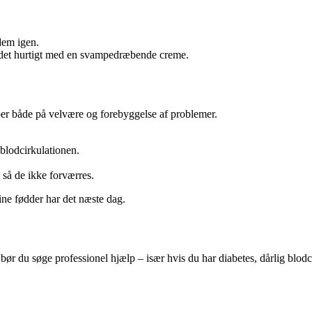
dem igen.
 det hurtigt med en svampedræbende creme.
lper både på velvære og forebyggelse af problemer.
r blodcirkulationen.
så de ikke forværres.
dine fødder har det næste dag.
bør du søge professionel hjælp – især hvis du har diabetes, dårlig blod