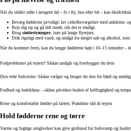
Når du sidder stille i længere tid – fx i fly, bus eller bil – kan blodci
Bevæg fødderne jævnligt: lav cirkelbevægelser med anklerne, o
Rejs dig op og gå lidt rundt, når det er muligt.
Brug
støttestrømper
, især på lange flyrejser.
Drik rigeligt med vand, og undgå for meget salt og alkohol, som
Når du kommer frem, kan du lægge fødderne højt i 10–15 minutter – de
Fodproblemer på rejsen? Sådan undgår og forebygger du dem
Den rette fodcreme: Sådan vælger og bruger du den for blød og smidi
Fodhud og indeklima – sådan påvirkes huden af luftfugtighed og tempe
Rene og komfortable fødder på farten: Praktiske råd til rejsen
Hold fødderne rene og tørre
Varme og fugtige omgivelser kan give grobund for fodsvamp og hudirrita