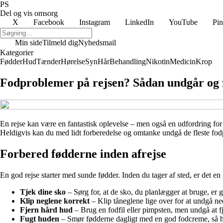
PS
Del og vis omsorg
X
Facebook
Instagram
LinkedIn
YouTube
Pin
Min side
Tilmeld dig
Nyhedsmail
Kategorier
Fødder
Hud
Tænder
Hørelse
Syn
Hår
Behandling
Nikotin
Medicin
Krop
Fodproblemer på rejsen? Sådan undgår og
En rejse kan være en fantastisk oplevelse – men også en udfordring for
Heldigvis kan du med lidt forberedelse og omtanke undgå de fleste fodpr
Forbered fødderne inden afrejse
En god rejse starter med sunde fødder. Inden du tager af sted, er det 
Tjek dine sko
– Sørg for, at de sko, du planlægger at bruge, er g
Klip neglene korrekt
– Klip tåneglene lige over for at undgå n
Fjern hård hud
– Brug en fodfil eller pimpsten, men undgå at f
Fugt huden
– Smør fødderne dagligt med en god fodcreme, så hud