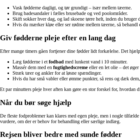
Vask fødderne dagligt, og tør grundigt – især mellem tæerne.
Brug badesandaler i fælles brusebade og ved poolområder.
Skift sokker hver dag, og lad skoene tørre helt, inden du bruger 
Hvis du mærker kløe eller ser rødme mellem tæerne, så behandl
Giv fødderne pleje efter en lang dag
Efter mange timers gåen fortjener dine fødder lidt forkælelse. Det hjæ
Læg fødderne i et
fodbad
med lunkent vand i 10 minutter.
Massér dem med en
fugtighedscreme
eller en let olie – det øge
Stræk tæer og ankler for at løsne spændinger.
Hvis du har små vabler eller ømme punkter, så rens og dæk dem, 
Et par minutters pleje hver aften kan gøre en stor forskel for, hvordan 
Når du bør søge hjælp
De fleste fodproblemer kan klares med egen pleje, men i nogle tilfælde 
vurdere, om der er behov for behandling eller særlige indlæg.
Rejsen bliver bedre med sunde fødder