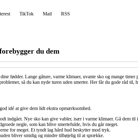
terest
TikTok
Mail
RSS
 forebygger du dem
 dine fødder. Lange gåture, varme klimaer, uvante sko og mange timer på
oblemer, så du kan nyde turen uden smerter. Her får du gode råd til, hv
en god idé at give dem lidt ekstra opmærksomhed.
odt indgået. Nye sko kan give vabler, især i varme klimaer. Gå dem til i
edgroede negle, som kan blive smertefulde, hvis du går meget.
jerne for meget. Et tyndt lag hård hud beskytter mod tryk.
en bliver smidig og mindre tilbøjelig til at sprække.