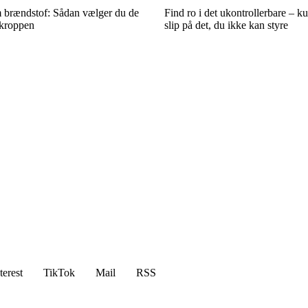
 brændstof: Sådan vælger du de
Find ro i det ukontrollerbare – ku
 kroppen
slip på det, du ikke kan styre
terest
TikTok
Mail
RSS