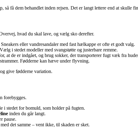
 så få dem behandlet inden rejsen. Det er langt lettere end at skulle fi
 Overvej, hvad du skal lave, og vælg sko derefter.
 Sneakers eller vandresandaler med fast hælkappe er ofte et godt valg.
. Vælg i stedet modeller med svangstøtte og justerbare remme.
or, at de er indgået, og brug sokker, der transporterer fugt væk fra hude
ke strammer. Fødderne kan hæve under flyvning.
 og give fødderne variation.
an forebygges.
ale i stedet for bomuld, som holder på fugten.
eline
inden du går langt.
er pause.
med det samme – vent ikke, til skaden er sket.