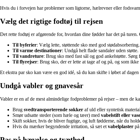
Hvis du i forvejen har problemer som ligtorne, hælrevner eller fodsvamp,
Vælg det rigtige fodtøj til rejsen
Det rette fodtøj er afgørende for, hvordan dine fødder har det på turen.
Til byferier
: Vælg lette, støttende sko med god stødabsorbering.
Til varme destinationer
: Undgå helt flade sandaler uden støtte
Til vandreture
: Brug sko med fast sål og god ankelstøtte. Sørg f
Til flyrejser
: Brug sko, der er lette at tage af og på, og som ik
Et ekstra par sko kan være en god idé, så du kan skifte i løbet af dagen
Undgå vabler og gnavesår
Vabler er en af de mest almindelige fodproblemer på rejser – men de k
Brug
svedtransporterende sokker
af uld eller syntetisk materi
Smør udsatte steder (som hæle og tæer) med
vabelstift eller vas
Skift sokker, hvis de bliver fugtige, og luft fødderne, når du hold
Hvis du mærker begyndende irritation, så sæt et
vabelplaster
på 
Pas på hævelse og træthed