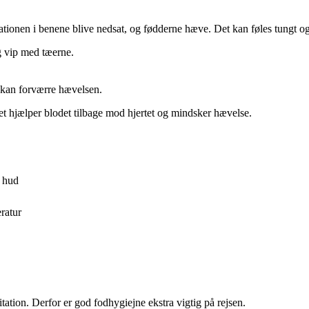
rkulationen i benene blive nedsat, og fødderne hæve. Det kan føles tungt 
g vip med tæerne.
 kan forværre hævelsen.
t hjælper blodet tilbage mod hjertet og mindsker hævelse.
g hud
ratur
tion. Derfor er god fodhygiejne ekstra vigtig på rejsen.