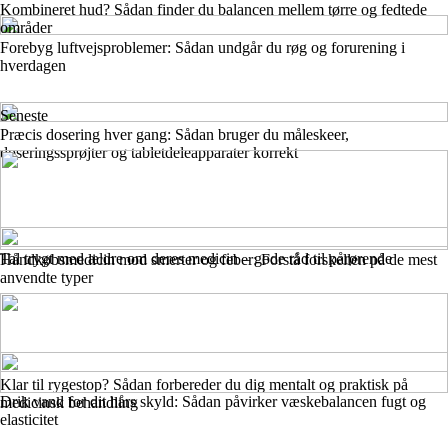
Kombineret hud? Sådan finder du balancen mellem tørre og fedtede
områder
Forebyg luftvejsproblemer: Sådan undgår du røg og forurening i
hverdagen
Seneste
Præcis dosering hver gang: Sådan bruger du måleskeer,
doseringssprøjter og tabletdeleapparater korrekt
Tal trygt med ældre om deres medicin – gode råd til pårørende
Håndkøbsmedicin mod smerter og feber: Forstå forskellen på de mest
anvendte typer
Klar til rygestop? Sådan forbereder du dig mentalt og praktisk på
Drik vand for dit hårs skyld: Sådan påvirker væskebalancen fugt og
medicinsk behandling
elasticitet