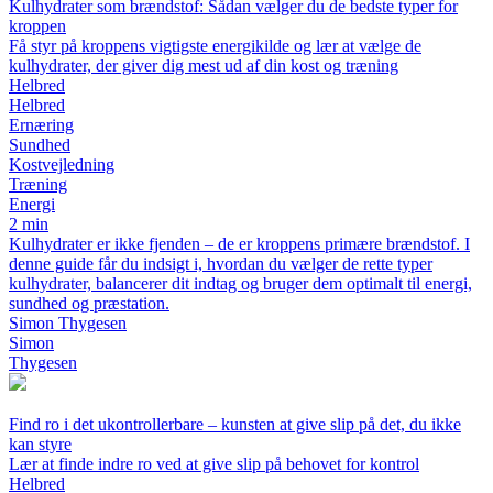
Kulhydrater som brændstof: Sådan vælger du de bedste typer for
kroppen
Få styr på kroppens vigtigste energikilde og lær at vælge de
kulhydrater, der giver dig mest ud af din kost og træning
Helbred
Helbred
Ernæring
Sundhed
Kostvejledning
Træning
Energi
2 min
Kulhydrater er ikke fjenden – de er kroppens primære brændstof. I
denne guide får du indsigt i, hvordan du vælger de rette typer
kulhydrater, balancerer dit indtag og bruger dem optimalt til energi,
sundhed og præstation.
Simon Thygesen
Simon
Thygesen
Find ro i det ukontrollerbare – kunsten at give slip på det, du ikke
kan styre
Lær at finde indre ro ved at give slip på behovet for kontrol
Helbred