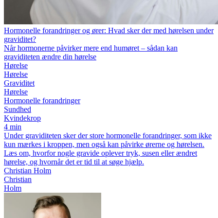
Hormonelle forandringer og ører: Hvad sker der med hørelsen under
graviditet?
Når hormonerne påvirker mere end humøret – sådan kan
graviditeten ændre din hørelse
Hørelse
Hørelse
Graviditet
Hørelse
Hormonelle forandringer
Sundhed
Kvindekrop
4 min
Under graviditeten sker der store hormonelle forandringer, som ikke
kun mærkes i kroppen, men også kan påvirke ørerne og hørelsen.
Læs om, hvorfor nogle gravide oplever tryk, susen eller ændret
hørelse, og hvornår det er tid til at søge hjælp.
Christian Holm
Christian
Holm