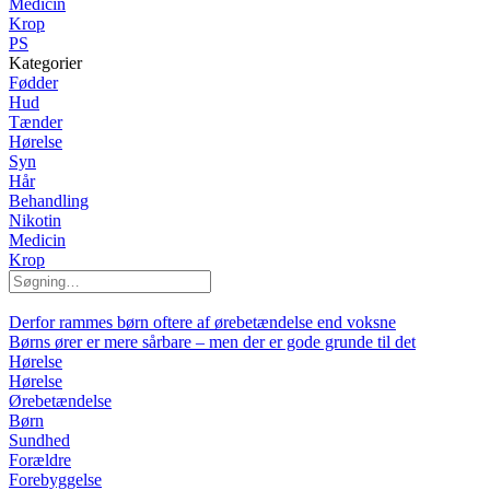
Medicin
Krop
PS
Kategorier
Fødder
Hud
Tænder
Hørelse
Syn
Hår
Behandling
Nikotin
Medicin
Krop
Derfor rammes børn oftere af ørebetændelse end voksne
Børns ører er mere sårbare – men der er gode grunde til det
Hørelse
Hørelse
Ørebetændelse
Børn
Sundhed
Forældre
Forebyggelse