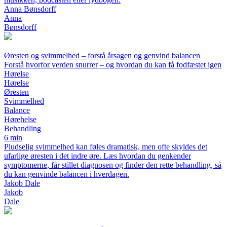
Anna Bønsdorff
Anna
Bønsdorff
Øresten og svimmelhed – forstå årsagen og genvind balancen
Forstå hvorfor verden snurrer – og hvordan du kan få fodfæstet igen
Hørelse
Hørelse
Øresten
Svimmelhed
Balance
Hørehelse
Behandling
6 min
Pludselig svimmelhed kan føles dramatisk, men ofte skyldes det
ufarlige øresten i det indre øre. Læs hvordan du genkender
symptomerne, får stillet diagnosen og finder den rette behandling, så
du kan genvinde balancen i hverdagen.
Jakob Dale
Jakob
Dale