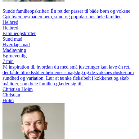
Sunde familieopskrifter: Én ret der passer til både børn og voksne
Gør hverdagsmaden nem, sund og populær hos hele familien
Helbred
Helbred
Familieopskrifter
Sund mad
Hverdagsmad
Madlavning
Børnevenlig
7 min
Få inspiration til, hvordan du med små justeringer kan lave én ret,
der både tilfredsstiller børnenes smagsløg og de voksnes ønsker om
sundhed og variation. Lær at tænke fleksibelt i køkkenet og skab
måltider, som hele familien glæder sig til.
Christian Holm
Christian
Holm