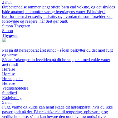
2 min
Ørebetændelse rammer langt oftere børn end voksne, og det skyldes
både anatomi, immunforsvar og hverdagens vaner. Få indsigt i,
hvorfor de små er særligt udsatte, og hvordan du som forælder kan
forebygge og reagere, når øret gør ondt.
Simon Thygesen
Simon
Thygesen
Pas på dit høreapparat året rundt – sådan beskytter du det mod fugt
og varme
Sådan forlænger du levetiden på dit høreapparat med enkle vaner
året rundt
Hørelse
Hørelse
Høreapparat
Hørelse
Vedligeholdelse
Sundhed
Rådgivning
5 min
Fugt, varme og kulde kan nemt skade dit høreapparat, hvis du ikke
passer godt på det. Få praktiske råd til rengøring, opbevaring og
vedligeholdelse, så du kan bevare den gode lyd og undgå dyre