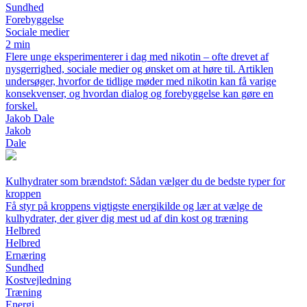
Sundhed
Forebyggelse
Sociale medier
2 min
Flere unge eksperimenterer i dag med nikotin – ofte drevet af
nysgerrighed, sociale medier og ønsket om at høre til. Artiklen
undersøger, hvorfor de tidlige møder med nikotin kan få varige
konsekvenser, og hvordan dialog og forebyggelse kan gøre en
forskel.
Jakob Dale
Jakob
Dale
Kulhydrater som brændstof: Sådan vælger du de bedste typer for
kroppen
Få styr på kroppens vigtigste energikilde og lær at vælge de
kulhydrater, der giver dig mest ud af din kost og træning
Helbred
Helbred
Ernæring
Sundhed
Kostvejledning
Træning
Energi