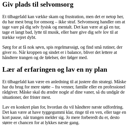
Giv plads til selvomsorg
Et tilbagefald kan vække skam og frustration, men det er netop her,
du har mest brug for omsorg – ikke straf. Selvomsorg handler om at
tage vare på dig selv fysisk og mentalt. Det kan være at gå en tur,
tage et langt bad, lytte til musik, eller bare give dig selv lov til at
trække vejret dybt.
Sørg for at få nok søvn, spis regelmæssigt, og find små rutiner, der
giver ro. Når kroppen og sindet er i balance, bliver det lettere at
håndtere trangen og de følelser, der følger med.
Lær af erfaringen og lav en ny plan
Et tilbagefald kan være en anledning til at justere din strategi. Måske
har du brug for mere støtte – fra venner, familie eller en professionel
rådgiver. Måske skal du ændre nogle af dine vaner, så du undgår de
situationer, der frister mest.
Lav en konkret plan for, hvordan du vil håndtere næste udfordring.
Det kan være at have tyggegummi klar, ringe til en ven, eller tage en
kort pause, når trangen melder sig. Jo mere forberedt du er, desto
større er chancen for at lykkes næste gang.