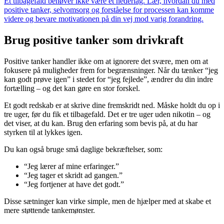
Et tilbagefald behøver ikke være et nederlag. Lær, hvordan du med
positive tanker, selvomsorg og forståelse for processen kan komme
videre og bevare motivationen på din vej mod varig forandring.
Brug positive tanker som drivkraft
Positive tanker handler ikke om at ignorere det svære, men om at
fokusere på muligheder frem for begrænsninger. Når du tænker “jeg
kan godt prøve igen” i stedet for “jeg fejlede”, ændrer du din indre
fortælling – og det kan gøre en stor forskel.
Et godt redskab er at skrive dine fremskridt ned. Måske holdt du op i
tre uger, før du fik et tilbagefald. Det er tre uger uden nikotin – og
det viser, at du kan. Brug den erfaring som bevis på, at du har
styrken til at lykkes igen.
Du kan også bruge små daglige bekræftelser, som:
“Jeg lærer af mine erfaringer.”
“Jeg tager et skridt ad gangen.”
“Jeg fortjener at have det godt.”
Disse sætninger kan virke simple, men de hjælper med at skabe et
mere støttende tankemønster.