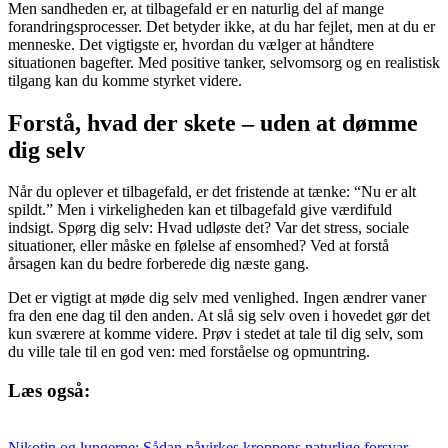
Men sandheden er, at tilbagefald er en naturlig del af mange
forandringsprocesser. Det betyder ikke, at du har fejlet, men at du er
menneske. Det vigtigste er, hvordan du vælger at håndtere
situationen bagefter. Med positive tanker, selvomsorg og en realistisk
tilgang kan du komme styrket videre.
Forstå, hvad der skete – uden at dømme
dig selv
Når du oplever et tilbagefald, er det fristende at tænke: “Nu er alt
spildt.” Men i virkeligheden kan et tilbagefald give værdifuld
indsigt. Spørg dig selv: Hvad udløste det? Var det stress, sociale
situationer, eller måske en følelse af ensomhed? Ved at forstå
årsagen kan du bedre forberede dig næste gang.
Det er vigtigt at møde dig selv med venlighed. Ingen ændrer vaner
fra den ene dag til den anden. At slå sig selv oven i hovedet gør det
kun sværere at komme videre. Prøv i stedet at tale til dig selv, som
du ville tale til en god ven: med forståelse og opmuntring.
Læs også:
Nikotin og lungerne: Sådan påvirkes kroppens naturlige forsvar