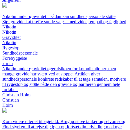
Jørgensen
Nikotin under graviditet – sådan kan sundhedspersonale støtte
Støt gravide i at træffe sunde valg – med viden, empati og faglighed
Nikotin
Nikotin
Graviditet
Nikotin
Rygestop
Sundhedspersonale
Forebyggelse
7 min
Nikotin under graviditet øger risikoen for komplikationer, men
mange gravide har svært ved at stoppe. Artiklen giver
sundhedspersonale konkrete redskaber til at tage samtalen, motivere
til rygestop og støtte både den gravide og partneren gennem hele
forløbet.
Christian Holm
Christian
Holm
Kom videre efter et tilbagefald: Brug positive tanker og selvomsorg
Find styrken til at rejse dig igen og fortsæt din udvikling med nye