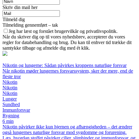
Skriv din mail her
Tilmeld dig
Tilmelding gennemført – tak
Jeg har læst og forstået brugervilkår og privatlivspolitik.
Når du skriver dig op til vores nyhedsbrev, accepterer du vores
regler for databehandling og brug. Du kan til enhver tid trække dit
samtykke tilbage og afmelde dig med ét klik.
Nikotin og lungerne: Sådan påvirkes kroppens naturlige forsvar
Når nikotin møder lungernes forsvarssystem, sker der mere, end de
fleste tror
Nikotin
Nikotin
Nikotin
Lunger
Sundhed
Immunforsvar
Rygning
6 min
Nikotin påvirker ikke kun hjernen og afhængigheden – det ændrer
også lungernes naturlige forsvar mod sygdomme og forurening.
Læs, hvordan stoffet påvirker cilier, slimhinder og immunforsvar, og