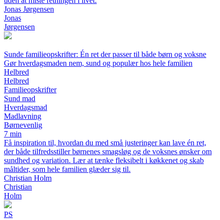
uden at miste retningen i livet.
Jonas Jørgensen
Jonas
Jørgensen
Sunde familieopskrifter: Én ret der passer til både børn og voksne
Gør hverdagsmaden nem, sund og populær hos hele familien
Helbred
Helbred
Familieopskrifter
Sund mad
Hverdagsmad
Madlavning
Børnevenlig
7 min
Få inspiration til, hvordan du med små justeringer kan lave én ret,
der både tilfredsstiller børnenes smagsløg og de voksnes ønsker om
sundhed og variation. Lær at tænke fleksibelt i køkkenet og skab
måltider, som hele familien glæder sig til.
Christian Holm
Christian
Holm
PS