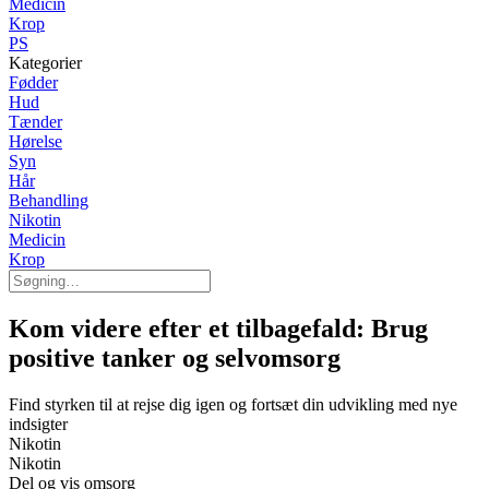
Medicin
Krop
PS
Kategorier
Fødder
Hud
Tænder
Hørelse
Syn
Hår
Behandling
Nikotin
Medicin
Krop
Kom videre efter et tilbagefald: Brug
positive tanker og selvomsorg
Find styrken til at rejse dig igen og fortsæt din udvikling med nye
indsigter
Nikotin
Nikotin
Del og vis omsorg