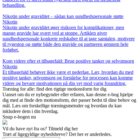
behandling.
Nikotin under graviditet – sådan kan sundhedspersonale støtte
Nikotin
Nikotin under graviditet øger risikoen for komplikationer, men
mange gravide har svært ved at stoppe. Artiklen giver
sundhedspersonale konkrete redskaber til at tage samtalen, motivere
til rygestop og støtte både den gravide og partneren gennem hele
forløbet.
Kom videre efter et tilbagefald: Brug positive tanker og selvomsorg
Nikotin
Et tilbagefald behøver ikke være et nederlag. Lær, hvordan du med
positive tanker, selvomsorg og forståelse for processen kan komme
videre og bevare motivationen på din vej mod varig forandring.
Træning for alle: find den rigtige motionsform for dig
Uanset om du er nybegynder eller erfaren, kan denne e-bog hjælpe
dig med at finde den motionsform, der passer bedst til dine behov og
mål. Læs om forskellige træningsmetoder og hvordan du kan
inkludere dem i din hverdag.
Snup e-bogen nu
Vil du have nyt fra os? Tilmeld dig her
Træt af ligegyldige nyhedsbreve? Det her er anderledes.