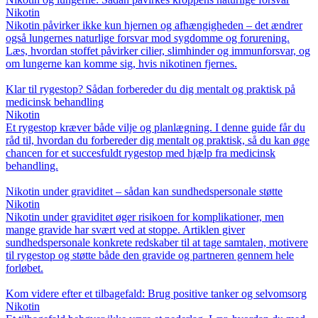
Nikotin
Nikotin påvirker ikke kun hjernen og afhængigheden – det ændrer
også lungernes naturlige forsvar mod sygdomme og forurening.
Læs, hvordan stoffet påvirker cilier, slimhinder og immunforsvar, og
om lungerne kan komme sig, hvis nikotinen fjernes.
Klar til rygestop? Sådan forbereder du dig mentalt og praktisk på
medicinsk behandling
Nikotin
Et rygestop kræver både vilje og planlægning. I denne guide får du
råd til, hvordan du forbereder dig mentalt og praktisk, så du kan øge
chancen for et succesfuldt rygestop med hjælp fra medicinsk
behandling.
Nikotin under graviditet – sådan kan sundhedspersonale støtte
Nikotin
Nikotin under graviditet øger risikoen for komplikationer, men
mange gravide har svært ved at stoppe. Artiklen giver
sundhedspersonale konkrete redskaber til at tage samtalen, motivere
til rygestop og støtte både den gravide og partneren gennem hele
forløbet.
Kom videre efter et tilbagefald: Brug positive tanker og selvomsorg
Nikotin