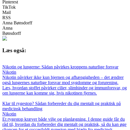
Pinterest
TikTok
Mail
RSS
Anna Bønsdorff
Anna
Bønsdorff
Læs også:
Nikotin og lungerne: Sådan påvirkes kroppens naturlige forsvar
Nikotin
Nikotin påvirker ikke kun hjernen og afhængigheden – det ændrer
også lungernes naturlige forsvar mod sygdomme og forurening.
Læs, hvordan stoffet påvirker cilier, slimhinder og immunforsvar, og
om lungerne kan komme sig, hvis nikotinen fjernes.
Klar til rygestop? Sådan forbereder du dig mentalt og praktisk på
medicinsk behandling
Nikotin
Et rygestop kræver både vilje og planlægning. I denne guide får du
råd til, hvordan du forbereder dig mentalt og praktisk, så du kan øge
chancen for et succesfuldt rygestop med hjælp fra medicinsk