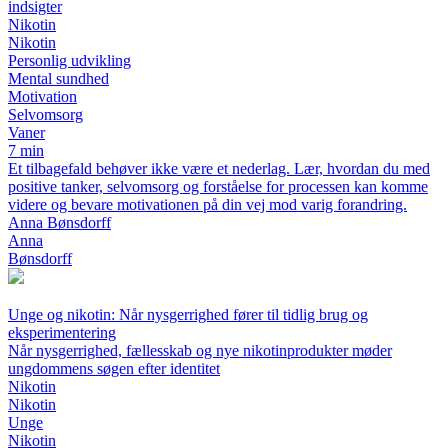
indsigter
Nikotin
Nikotin
Personlig udvikling
Mental sundhed
Motivation
Selvomsorg
Vaner
7 min
Et tilbagefald behøver ikke være et nederlag. Lær, hvordan du med
positive tanker, selvomsorg og forståelse for processen kan komme
videre og bevare motivationen på din vej mod varig forandring.
Anna Bønsdorff
Anna
Bønsdorff
Unge og nikotin: Når nysgerrighed fører til tidlig brug og
eksperimentering
Når nysgerrighed, fællesskab og nye nikotinprodukter møder
ungdommens søgen efter identitet
Nikotin
Nikotin
Unge
Nikotin