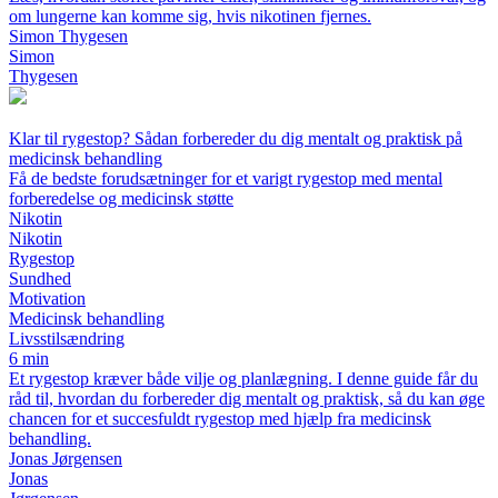
om lungerne kan komme sig, hvis nikotinen fjernes.
Simon Thygesen
Simon
Thygesen
Klar til rygestop? Sådan forbereder du dig mentalt og praktisk på
medicinsk behandling
Få de bedste forudsætninger for et varigt rygestop med mental
forberedelse og medicinsk støtte
Nikotin
Nikotin
Rygestop
Sundhed
Motivation
Medicinsk behandling
Livsstilsændring
6 min
Et rygestop kræver både vilje og planlægning. I denne guide får du
råd til, hvordan du forbereder dig mentalt og praktisk, så du kan øge
chancen for et succesfuldt rygestop med hjælp fra medicinsk
behandling.
Jonas Jørgensen
Jonas