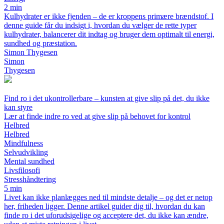
2 min
Kulhydrater er ikke fjenden – de er kroppens primære brændstof. I
denne guide får du indsigt i, hvordan du vælger de rette typer
kulhydrater, balancerer dit indtag og bruger dem optimalt til energi,
sundhed og præstation.
Simon Thygesen
Simon
Thygesen
Find ro i det ukontrollerbare – kunsten at give slip på det, du ikke
kan styre
Lær at finde indre ro ved at give slip på behovet for kontrol
Helbred
Helbred
Mindfulness
Selvudvikling
Mental sundhed
Livsfilosofi
Stresshåndtering
5 min
Livet kan ikke planlægges ned til mindste detalje – og det er netop
her, friheden ligger. Denne artikel guider dig til, hvordan du kan
finde ro i det uforudsigelige og acceptere det, du ikke kan ændre,