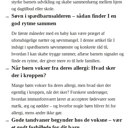
styrke barnets udvikling og skabe sammenhæng mellem hjem
og dagtilbud eller skole.
Søvn i spædbarnsalderen – sådan finder I en
god rytme sammen
De første måneder med en baby kan være præget af
uforudsigelige nætter og søvnmangel. I denne artikel får I
indsigt i spædbarnets søvnmønstre og konkrete råd til,
hvordan I kan skabe trygge rammer, aflæse barnets signaler og
finde en rytme, der giver mere ro til hele familien.
Når børn vokser fra deres allergi: Hvad sker
der i kroppen?
Mange børn vokser fra deres allergi, men hvad sker der
egentlig i kroppen, når det sker? Forskere undersøger,
hvordan immunforsvaret lærer at acceptere fødevarer som
mælk, æg og nødder – og hvorfor nogle børn bliver fri for
allergi, mens andre ikke gør.
Gode tandvaner begynder hos de voksne – vær
et godt forbillede for dit barn