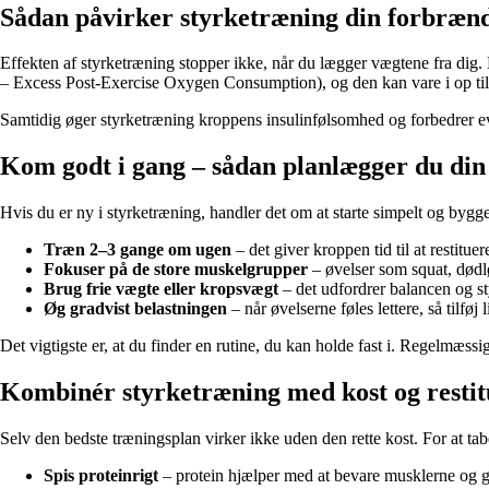
Sådan påvirker styrketræning din forbræn
Effekten af styrketræning stopper ikke, når du lægger vægtene fra dig.
– Excess Post-Exercise Oxygen Consumption), og den kan vare i op til 
Samtidig øger styrketræning kroppens insulinfølsomhed og forbedrer evne
Kom godt i gang – sådan planlægger du din
Hvis du er ny i styrketræning, handler det om at starte simpelt og bygge 
Træn 2–3 gange om ugen
– det giver kroppen tid til at restitu
Fokuser på de store muskelgrupper
– øvelser som squat, dødl
Brug frie vægte eller kropsvægt
– det udfordrer balancen og st
Øg gradvist belastningen
– når øvelserne føles lettere, så tilføj 
Det vigtigste er, at du finder en rutine, du kan holde fast i. Regelmæssig
Kombinér styrketræning med kost og restit
Selv den bedste træningsplan virker ikke uden den rette kost. For at ta
Spis proteinrigt
– protein hjælper med at bevare musklerne og