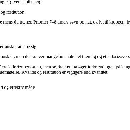
gter giver stabil energi.
og restitution.
mens du træner. Prioritér 7–8 timers søvn pr. nat, og lyt til kroppen, hv
r ønsker at tabe sig.
e muskler, men det kræver mange års målrettet træning og et kalorieover
ere kalorier her og nu, men styrketræning øger forbrændingen på længe
dmattelse. Kvalitet og restitution er vigtigere end kvantitet.
nd og effektiv måde