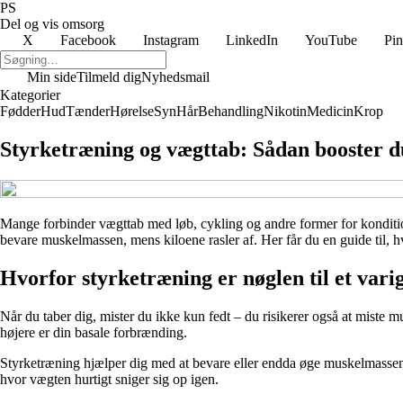
PS
Del og vis omsorg
X
Facebook
Instagram
LinkedIn
YouTube
Pin
Min side
Tilmeld dig
Nyhedsmail
Kategorier
Fødder
Hud
Tænder
Hørelse
Syn
Hår
Behandling
Nikotin
Medicin
Krop
Styrketræning og vægttab: Sådan booster d
Mange forbinder vægttab med løb, cykling og andre former for konditio
bevare muskelmassen, mens kiloene rasler af. Her får du en guide til, 
Hvorfor styrketræning er nøglen til et vari
Når du taber dig, mister du ikke kun fedt – du risikerer også at miste 
højere er din basale forbrænding.
Styrketræning hjælper dig med at bevare eller endda øge muskelmassen 
hvor vægten hurtigt sniger sig op igen.