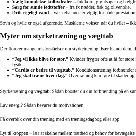
Vælg komplekse kulhydrater
– fuldkorn, grøntsager og bælgfru
Sørg for sunde fedtstoffer
– fra fx nødder, fisk og olivenolie.
Drik rigeligt vand
– væskebalance er vigtig for både præstation 
Søvn og hvile er også afgørende. Musklerne vokser, når du hviler – ikke 
Myter om styrketræning og vægttab
Der florerer mange misforståelser om styrketræning, især blandt dem, de
“Jeg vil ikke blive for stor.”
Kvinder frygter ofte at få for stor
fysik.
“Cardio er bedre til vægttab.”
Konditionstræning forbrænder fl
“Jeg skal træne hver dag.”
Overtræning kan føre til skader og u
Styrketræning og vægttab: Sådan booster du din forbrænding på en su
Lav energi? Sådan bevarer du motivationen
Få overblik over din træning med en træningsdagbog eller app
Lyt til kroppen – lær at skelne mellem træthed og behov for bevægelse