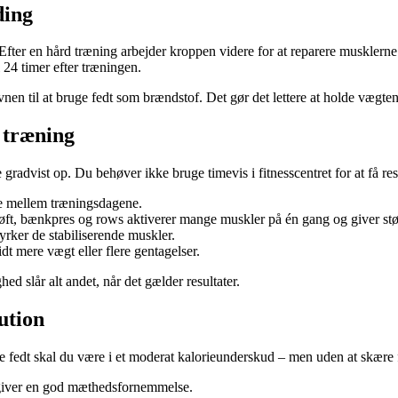
ding
 Efter en hård træning arbejder kroppen videre for at reparere musklern
24 timer efter træningen.
n til at bruge fedt som brændstof. Det gør det lettere at holde vægten 
 træning
gradvist op. Du behøver ikke bruge timevis i fitnesscentret for at få resu
ere mellem træningsdagene.
øft, bænkpres og rows aktiverer mange muskler på én gang og giver stør
yrker de stabiliserende muskler.
lidt mere vægt eller flere gentagelser.
hed slår alt andet, når det gælder resultater.
ution
be fedt skal du være i et moderat kalorieunderskud – men uden at skære 
 giver en god mæthedsfornemmelse.