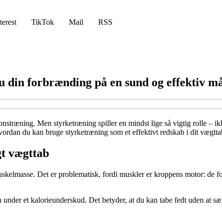
terest
TikTok
Mail
RSS
u din forbrænding på en sund og effektiv m
nstræning. Men styrketræning spiller en mindst lige så vigtig rolle – 
hvordan du kan bruge styrketræning som et effektivt redskab i dit vægtt
gt vægttab
muskelmasse. Det er problematisk, fordi muskler er kroppens motor: de f
under et kalorieunderskud. Det betyder, at du kan tabe fedt uden at s